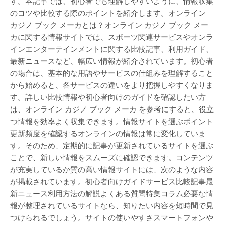
す。本記事では、初心者でも理解しやすいように、情報収集
のコツや比較する際のポイントを紹介します。オンライン
カジノ ブック メーカとは？オンライン カジノ ブック メー
カに関する情報サイトでは、スポーツ関連サービスやオンラ
インエンターテインメントに関する比較記事、利用ガイド、
最新ニュースなど、幅広い情報が紹介されています。初心者
の場合は、基本的な用語やサービスの仕組みを理解すること
から始めると、各サービスの違いをより把握しやすくなりま
す。詳しい比較情報や初心者向けのガイドを確認したい方
は、オンライン カジノ ブック メーカ を参考にすると、役立
つ情報を効率よく収集できます。情報サイトを選ぶポイント
更新頻度を確認するオンラインの情報は常に変化していま
す。そのため、定期的に記事が更新されているサイトを選ぶ
ことで、新しい情報をスムーズに確認できます。コンテンツ
が充実しているか質の高い情報サイトには、次のような内容
が掲載されています。初心者向けガイドサービス比較記事最
新ニュース利用方法の解説よくある質問特集コラム必要な情
報が整理されているサイトなら、知りたい内容を短時間で見
つけられるでしょう。サイトの使いやすさスマートフォンや