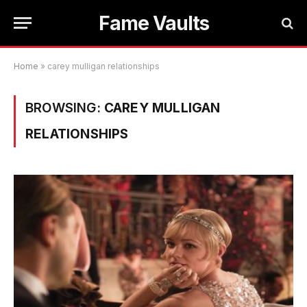
Fame Vaults
Home
»
carey mulligan relationships
BROWSING:
CAREY MULLIGAN
RELATIONSHIPS