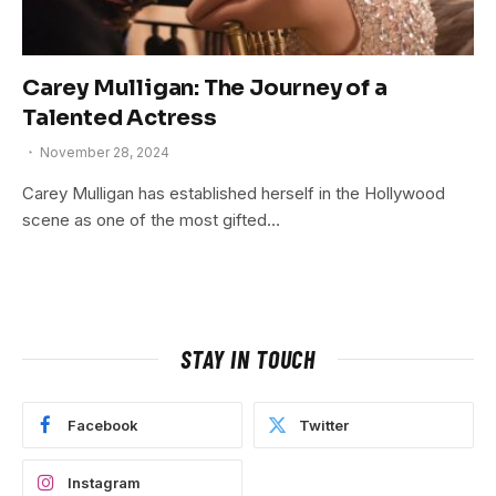
Carey Mulligan: The Journey of a
Talented Actress
November 28, 2024
Carey Mulligan has established herself in the Hollywood
scene as one of the most gifted…
STAY IN TOUCH
Facebook
Twitter
Instagram