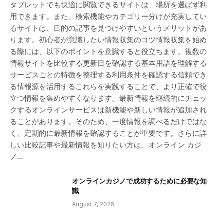
タブレットでも快適に閲覧できるサイトは、場所を選ばず利
用できます。また、検索機能やカテゴリー分けが充実してい
るサイトは、目的の記事を見つけやすいというメリットがあ
ります。初心者が意識したい情報収集のコツ情報収集を始め
る際には、以下のポイントを意識すると役立ちます。複数の
情報サイトを比較する更新日を確認する基本用語を理解する
サービスごとの特徴を整理する利用条件を確認する信頼でき
る情報源を活用するこれらを実践することで、より正確で役
立つ情報を集めやすくなります。最新情報を継続的にチェッ
クするオンラインサービスは新機能や新しい情報が追加され
ることがあります。そのため、一度情報を調べるだけではな
く、定期的に最新情報を確認することが重要です。さらに詳
しい比較記事や最新情報を知りたい方は、オンライン カジ
ノ…
オンラインカジノで成功するために必要な知
識
August 7, 2026