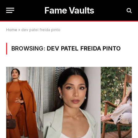
Fame Vaults
Home
»
dev patel freida pinto
BROWSING:
DEV PATEL FREIDA PINTO