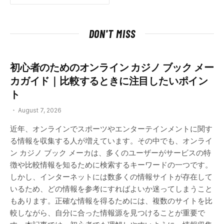
DON'T MISS
初心者のためのオンライン カジノ ブック メー
カガイド｜比較するときに注目したいポイン
ト
August 7, 2026
近年、オンラインでスポーツやエンターテインメントに関す
る情報を収集する人が増えています。その中でも、オンライ
ン カジノ ブック メーカは、多くのユーザーがサービスの特
徴や比較情報を知るために検索するキーワードの一つです。
しかし、インターネットには数多くの情報サイトが存在して
いるため、どの情報を参考にすればよいか迷ってしまうこと
もあります。正確な情報を得るためには、複数のサイトを比
較しながら、自分に合った情報源を見つけることが重要で