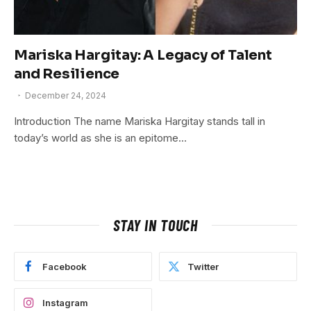
Mariska Hargitay: A Legacy of Talent
and Resilience
December 24, 2024
Introduction The name Mariska Hargitay stands tall in
today’s world as she is an epitome…
STAY IN TOUCH
Facebook
Twitter
Instagram