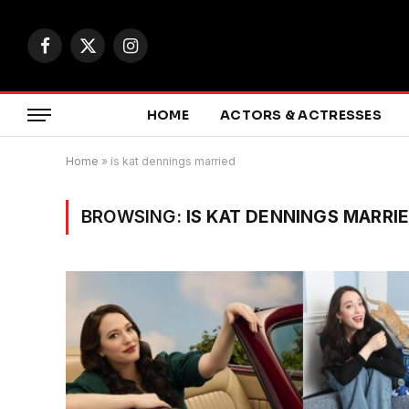
Facebook
X
Instagram
(Twitter)
HOME
ACTORS & ACTRESSES
Home
»
is kat dennings married
BROWSING:
IS KAT DENNINGS MARRI