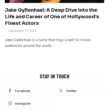
Jake Gyllenhaal: A Deep Dive into the
Life and Career of One of Hollywood’s
Finest Actors
December 17, 2024
Jake Gyllenhaal is a name that rings a bell for movie
audiences around the world.…
STAY IN TOUCH
Facebook
Twitter
Instagram