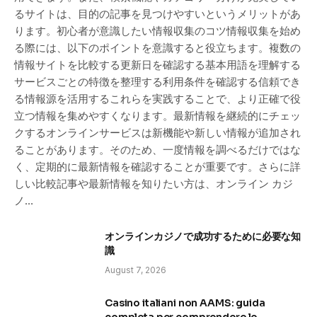
るサイトは、目的の記事を見つけやすいというメリットがあ
ります。初心者が意識したい情報収集のコツ情報収集を始め
る際には、以下のポイントを意識すると役立ちます。複数の
情報サイトを比較する更新日を確認する基本用語を理解する
サービスごとの特徴を整理する利用条件を確認する信頼でき
る情報源を活用するこれらを実践することで、より正確で役
立つ情報を集めやすくなります。最新情報を継続的にチェッ
クするオンラインサービスは新機能や新しい情報が追加され
ることがあります。そのため、一度情報を調べるだけではな
く、定期的に最新情報を確認することが重要です。さらに詳
しい比較記事や最新情報を知りたい方は、オンライン カジ
ノ…
オンラインカジノで成功するために必要な知
識
August 7, 2026
Casino italiani non AAMS: guida
completa per comprendere le