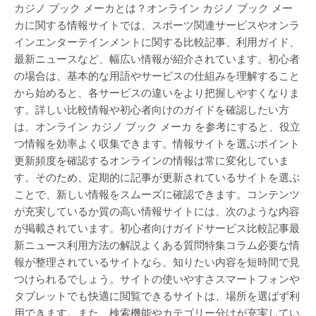
カジノ ブック メーカとは？オンライン カジノ ブック メー
カに関する情報サイトでは、スポーツ関連サービスやオンラ
インエンターテインメントに関する比較記事、利用ガイド、
最新ニュースなど、幅広い情報が紹介されています。初心者
の場合は、基本的な用語やサービスの仕組みを理解すること
から始めると、各サービスの違いをより把握しやすくなりま
す。詳しい比較情報や初心者向けのガイドを確認したい方
は、オンライン カジノ ブック メーカ を参考にすると、役立
つ情報を効率よく収集できます。情報サイトを選ぶポイント
更新頻度を確認するオンラインの情報は常に変化していま
す。そのため、定期的に記事が更新されているサイトを選ぶ
ことで、新しい情報をスムーズに確認できます。コンテンツ
が充実しているか質の高い情報サイトには、次のような内容
が掲載されています。初心者向けガイドサービス比較記事最
新ニュース利用方法の解説よくある質問特集コラム必要な情
報が整理されているサイトなら、知りたい内容を短時間で見
つけられるでしょう。サイトの使いやすさスマートフォンや
タブレットでも快適に閲覧できるサイトは、場所を選ばず利
用できます。また、検索機能やカテゴリー分けが充実してい