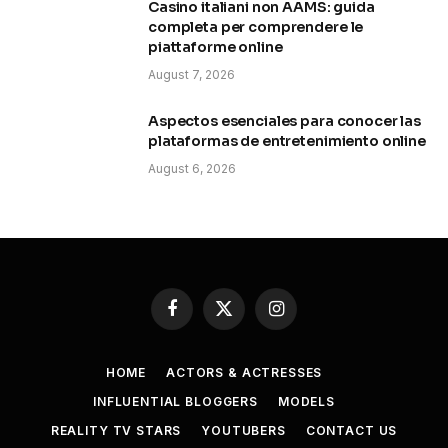
Casino italiani non AAMS: guida
completa per comprendere le
piattaforme online
August 7, 2026
Aspectos esenciales para conocer las
plataformas de entretenimiento online
August 6, 2026
Facebook
X
Instagram
(Twitter)
HOME
ACTORS & ACTRESSES
INFLUENTIAL BLOGGERS
MODELS
REALITY TV STARS
YOUTUBERS
CONTACT US