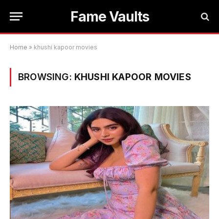
Fame Vaults
Home
»
khushi kapoor movies
BROWSING:
KHUSHI KAPOOR MOVIES