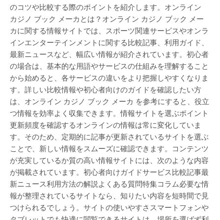
のコツや比較する際のポイントを紹介します。オンライン
カジノ ブック メーカとは？オンライン カジノ ブック メー
カに関する情報サイトでは、スポーツ関連サービスやオンラ
インエンターテインメントに関する比較記事、利用ガイド、
最新ニュースなど、幅広い情報が紹介されています。初心者
の場合は、基本的な用語やサービスの仕組みを理解すること
から始めると、各サービスの違いをより把握しやすくなりま
す。詳しい比較情報や初心者向けのガイドを確認したい方
は、オンライン カジノ ブック メーカ を参考にすると、役立
つ情報を効率よく収集できます。情報サイトを選ぶポイント
更新頻度を確認するオンラインの情報は常に変化していま
す。そのため、定期的に記事が更新されているサイトを選ぶ
ことで、新しい情報をスムーズに確認できます。コンテンツ
が充実しているか質の高い情報サイトには、次のような内容
が掲載されています。初心者向けガイドサービス比較記事最
新ニュース利用方法の解説よくある質問特集コラム必要な情
報が整理されているサイトなら、知りたい内容を短時間で見
つけられるでしょう。サイトの使いやすさスマートフォンや
タブレットでも快適に閲覧できるサイトは、場所を選ばず利