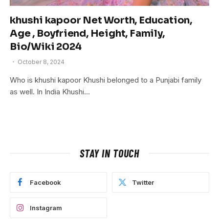
khushi kapoor Net Worth, Education,
Age , Boyfriend, Height, Family,
Bio/Wiki 2024
October 8, 2024
Who is khushi kapoor Khushi belonged to a Punjabi family
as well. In India Khushi…
STAY IN TOUCH
Facebook
Twitter
Instagram