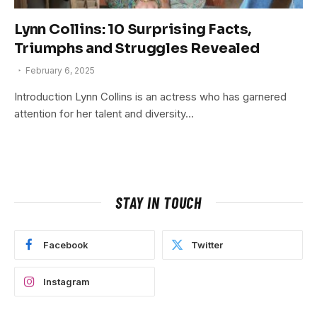
Lynn Collins: 10 Surprising Facts,
Triumphs and Struggles Revealed
February 6, 2025
Introduction Lynn Collins is an actress who has garnered
attention for her talent and diversity…
STAY IN TOUCH
Facebook
Twitter
Instagram