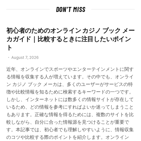
DON'T MISS
初心者のためのオンライン カジノ ブック メー
カガイド｜比較するときに注目したいポイン
ト
August 7, 2026
近年、オンラインでスポーツやエンターテインメントに関す
る情報を収集する人が増えています。その中でも、オンライ
ン カジノ ブック メーカは、多くのユーザーがサービスの特
徴や比較情報を知るために検索するキーワードの一つです。
しかし、インターネットには数多くの情報サイトが存在して
いるため、どの情報を参考にすればよいか迷ってしまうこと
もあります。正確な情報を得るためには、複数のサイトを比
較しながら、自分に合った情報源を見つけることが重要で
す。本記事では、初心者でも理解しやすいように、情報収集
のコツや比較する際のポイントを紹介します。オンライン