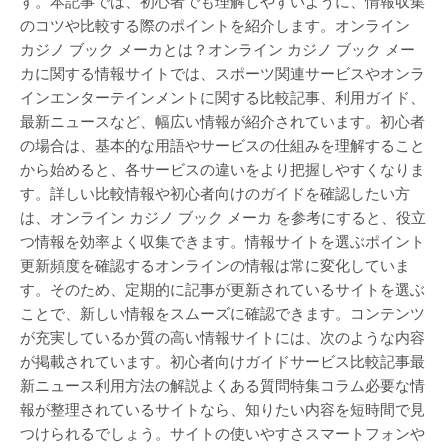
す。本記事では、初心者でも理解しやすいように、情報収集
のコツや比較する際のポイントを紹介します。オンライン
カジノ ブック メーカとは？オンライン カジノ ブック メー
カに関する情報サイトでは、スポーツ関連サービスやオンラ
インエンターテインメントに関する比較記事、利用ガイド、
最新ニュースなど、幅広い情報が紹介されています。初心者
の場合は、基本的な用語やサービスの仕組みを理解すること
から始めると、各サービスの違いをより把握しやすくなりま
す。詳しい比較情報や初心者向けのガイドを確認したい方
は、オンライン カジノ ブック メーカ を参考にすると、役立
つ情報を効率よく収集できます。情報サイトを選ぶポイント
更新頻度を確認するオンラインの情報は常に変化していま
す。そのため、定期的に記事が更新されているサイトを選ぶ
ことで、新しい情報をスムーズに確認できます。コンテンツ
が充実しているか質の高い情報サイトには、次のような内容
が掲載されています。初心者向けガイドサービス比較記事最
新ニュース利用方法の解説よくある質問特集コラム必要な情
報が整理されているサイトなら、知りたい内容を短時間で見
つけられるでしょう。サイトの使いやすさスマートフォンや