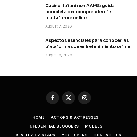
Casino italiani non AAMS: guida
completa per comprendere le
piattaforme online
August 7, 2026
Aspectos esenciales para conocer las
plataformas de entretenimiento online
August 6, 2026
Facebook
X
Instagram
(Twitter)
HOME
ACTORS & ACTRESSES
INFLUENTIAL BLOGGERS
MODELS
REALITY TV STARS
YOUTUBERS
CONTACT US