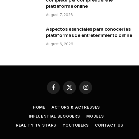
piattaforme online
August 7, 2026
Aspectos esenciales para conocer las
plataformas de entretenimiento online
August 6, 2026
Facebook
X
Instagram
(Twitter)
HOME
ACTORS & ACTRESSES
INFLUENTIAL BLOGGERS
MODELS
REALITY TV STARS
YOUTUBERS
CONTACT US