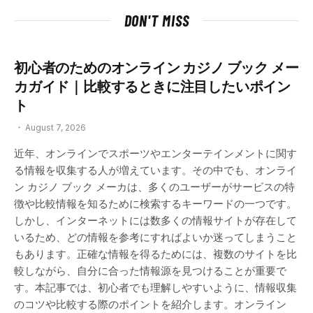
DON'T MISS
初心者のためのオンライン カジノ ブック メー
カガイド｜比較するときに注目したいポイン
ト
August 7, 2026
近年、オンラインでスポーツやエンターテインメントに関す
る情報を収集する人が増えています。その中でも、オンライ
ン カジノ ブック メーカは、多くのユーザーがサービスの特
徴や比較情報を知るために検索するキーワードの一つです。
しかし、インターネットには数多くの情報サイトが存在して
いるため、どの情報を参考にすればよいか迷ってしまうこと
もあります。正確な情報を得るためには、複数のサイトを比
較しながら、自分に合った情報源を見つけることが重要で
す。本記事では、初心者でも理解しやすいように、情報収集
のコツや比較する際のポイントを紹介します。オンライン