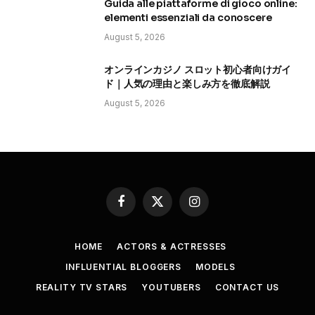
Guida alle piattaforme di gioco online:
elementi essenziali da conoscere
August 5, 2026
オンラインカジノ スロット初心者向けガイ
ド｜人気の理由と楽しみ方を徹底解説
August 5, 2026
Facebook
X
Instagram
(Twitter)
HOME
ACTORS & ACTRESSES
INFLUENTIAL BLOGGERS
MODELS
REALITY TV STARS
YOUTUBERS
CONTACT US