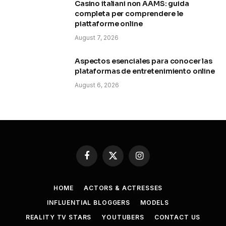
Casino italiani non AAMS: guida
completa per comprendere le
piattaforme online
August 7, 2026
Aspectos esenciales para conocer las
plataformas de entretenimiento online
August 6, 2026
Facebook
X
Instagram
(Twitter)
HOME
ACTORS & ACTRESSES
INFLUENTIAL BLOGGERS
MODELS
REALITY TV STARS
YOUTUBERS
CONTACT US