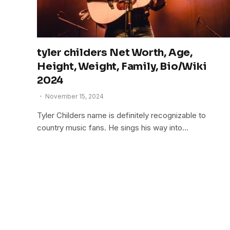
tyler childers Net Worth, Age,
Height, Weight, Family, Bio/Wiki
2024
November 15, 2024
Tyler Childers name is definitely recognizable to
country music fans. He sings his way into…