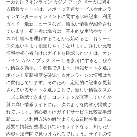
ーカとは？オンライン カジノ ブック メーカに関す
る情報サイトでは、スポーツ関連サービスやオンラ
インエンターテインメントに関する比較記事、利用
ガイド、最新ニュースなど、幅広い情報が紹介され
ています。初心者の場合は、基本的な用語やサービ
スの仕組みを理解することから始めると、各サービ
スの違いをより把握しやすくなります。詳しい比較
情報や初心者向けのガイドを確認したい方は、オン
ライン カジノ ブック メーカ を参考にすると、役立
つ情報を効率よく収集できます。情報サイトを選ぶ
ポイント更新頻度を確認するオンラインの情報は常
に変化しています。そのため、定期的に記事が更新
されているサイトを選ぶことで、新しい情報をスム
ーズに確認できます。コンテンツが充実しているか
質の高い情報サイトには、次のような内容が掲載さ
れています。初心者向けガイドサービス比較記事最
新ニュース利用方法の解説よくある質問特集コラム
必要な情報が整理されているサイトなら、知りたい
内容を短時間で見つけられるでしょう。サイトの使