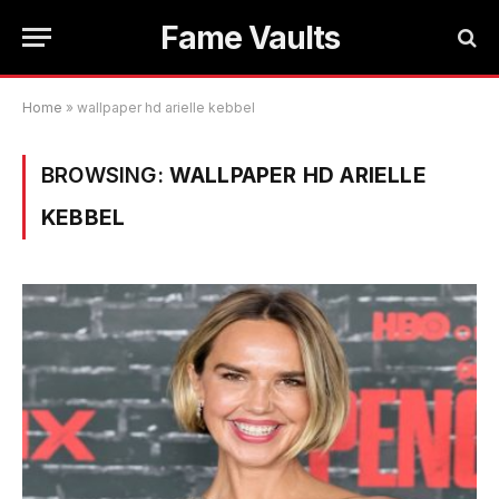
Fame Vaults
Home
»
wallpaper hd arielle kebbel
BROWSING:
WALLPAPER HD ARIELLE
KEBBEL