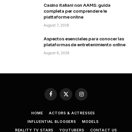
Casino italiani non AAMS: guida
completa per comprendere le
piattaforme online
August 7, 2026
Aspectos esenciales para conocer las
plataformas de entretenimiento online
August 6, 2026
Facebook
X
Instagram
(Twitter)
HOME
ACTORS & ACTRESSES
INFLUENTIAL BLOGGERS
MODELS
REALITY TV STARS
YOUTUBERS
CONTACT US