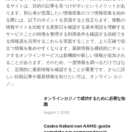
るサイトは、目的の記事を見つけやすいというメリットがあ
ります。初心者が意識したい情報収集のコツ情報収集を始め
る際には、以下のポイントを意識すると役立ちます。複数の
情報サイトを比較する更新日を確認する基本用語を理解する
サービスごとの特徴を整理する利用条件を確認する信頼でき
る情報源を活用するこれらを実践することで、より正確で役
立つ情報を集めやすくなります。最新情報を継続的にチェッ
クするオンラインサービスは新機能や新しい情報が追加され
ることがあります。そのため、一度情報を調べるだけではな
く、定期的に最新情報を確認することが重要です。さらに詳
しい比較記事や最新情報を知りたい方は、オンライン カジ
ノ…
オンラインカジノで成功するために必要な知
識
August 7, 2026
Casino italiani non AAMS: guida
completa per comprendere le