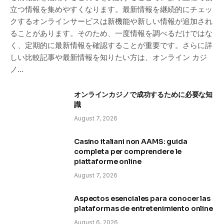
立つ情報を集めやすくなります。最新情報を継続的にチェッ
クするオンラインサービスは新機能や新しい情報が追加され
ることがあります。そのため、一度情報を調べるだけではな
く、定期的に最新情報を確認することが重要です。さらに詳
しい比較記事や最新情報を知りたい方は、オンライン カジ
ノ…
オンラインカジノで成功するために必要な知
識
August 7, 2026
Casino italiani non AAMS: guida
completa per comprendere le
piattaforme online
August 7, 2026
Aspectos esenciales para conocer las
plataformas de entretenimiento online
August 6, 2026