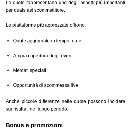
Le quote rappresentano uno degli aspetti più importanti
per qualsiasi scommettitore.
Le piattaforme più apprezzate offrono:
Quote aggiornate in tempo reale
Ampia copertura degli eventi
Mercati speciali
Opportunità di scommessa live
Anche piccole differenze nelle quote possono incidere
sui risultati nel lungo periodo.
Bonus e promozioni