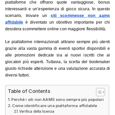
piattaforme che offrano quote vantaggiose, bonus
interessanti e un’esperienza di gioco sicura. In questo
scenario, trovare un
siti scommesse non aams
affidabile
è diventato un obiettivo importante per chi
desidera scommettere online con maggiore flessibilità.
Le piattaforme internazionali attirano sempre più utenti
grazie alla vasta gamma di eventi sportivi disponibili e
alle promozioni dedicate sia ai nuovi iscritti che ai
giocatori più esperti. Tuttavia, la scelta del bookmaker
giusto richiede attenzione e una valutazione accurata di
diversi fattori.
Table of Contents
Perché i siti non AAMS sono sempre più popolari
Come identificare una piattaforma affidabile
Verifica della licenza