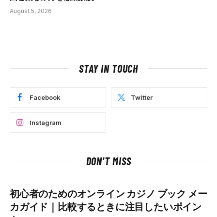
August 5, 2026
STAY IN TOUCH
Facebook
Twitter
Instagram
DON'T MISS
初心者のためのオンライン カジノ ブック メー
カガイド｜比較するときに注目したいポイン