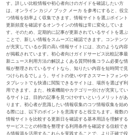
す。詳しい比較情報や初心者向けのガイドを確認したい方
は、オンライン カジノ ブック メーカ を参考にすると、役立
つ情報を効率よく収集できます。情報サイトを選ぶポイント
更新頻度を確認するオンラインの情報は常に変化していま
す。そのため、定期的に記事が更新されているサイトを選ぶ
ことで、新しい情報をスムーズに確認できます。コンテンツ
が充実しているか質の高い情報サイトには、次のような内容
が掲載されています。初心者向けガイドサービス比較記事最
新ニュース利用方法の解説よくある質問特集コラム必要な情
報が整理されているサイトなら、知りたい内容を短時間で見
つけられるでしょう。サイトの使いやすさスマートフォンや
タブレットでも快適に閲覧できるサイトは、場所を選ばず利
用できます。また、検索機能やカテゴリー分けが充実してい
るサイトは、目的の記事を見つけやすいというメリットがあ
ります。初心者が意識したい情報収集のコツ情報収集を始め
る際には、以下のポイントを意識すると役立ちます。複数の
情報サイトを比較する更新日を確認する基本用語を理解する
サービスごとの特徴を整理する利用条件を確認する信頼でき
る情報源を活用するこれらを実践することで、より正確で役