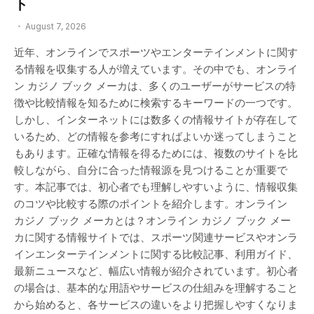
ト
August 7, 2026
近年、オンラインでスポーツやエンターテインメントに関す
る情報を収集する人が増えています。その中でも、オンライ
ン カジノ ブック メーカは、多くのユーザーがサービスの特
徴や比較情報を知るために検索するキーワードの一つです。
しかし、インターネットには数多くの情報サイトが存在して
いるため、どの情報を参考にすればよいか迷ってしまうこと
もあります。正確な情報を得るためには、複数のサイトを比
較しながら、自分に合った情報源を見つけることが重要で
す。本記事では、初心者でも理解しやすいように、情報収集
のコツや比較する際のポイントを紹介します。オンライン
カジノ ブック メーカとは？オンライン カジノ ブック メー
カに関する情報サイトでは、スポーツ関連サービスやオンラ
インエンターテインメントに関する比較記事、利用ガイド、
最新ニュースなど、幅広い情報が紹介されています。初心者
の場合は、基本的な用語やサービスの仕組みを理解すること
から始めると、各サービスの違いをより把握しやすくなりま