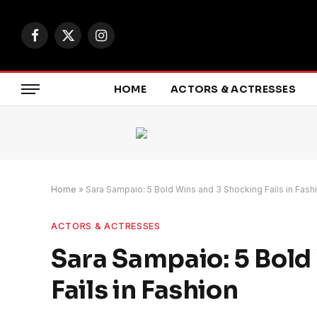
Facebook
X
Instagram
(Twitter)
HOME
ACTORS & ACTRESSES
Home
»
Sara Sampaio: 5 Bold Wins and 3 Shocking Fails in Fash
ACTORS & ACTRESSES
Sara Sampaio: 5 Bold
Fails in Fashion