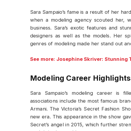
Sara Sampaio’s fame is a result of her har
when a modeling agency scouted her, wh
business. Sara’s exotic features and stu
designers as well as the models. Her sple
genres of modeling made her stand out and
See more: Josephine Skriver: Stunning 
Modeling Career Highlights
Sara Sampaio’s modeling career is fil
associations include the most famous brand
Armani. The Victoria’s Secret Fashion 
new era. This appearance in the show gave
Secret’s angel in 2015, which further stre